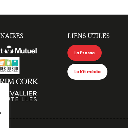
NAIRES
LIENS UTILES
La Presse
Le Kit média
n